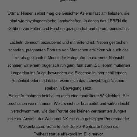
Ottmar Niesen selbst mag die Gesichter Asiens fast am liebsten, sie
sind wie physiognomische Landschaften, in denen das LEBEN die
Gräben von Falten und Furchen gezogen hat und deren freundliches
Lächeln dennoch bezaubernd und mitreißend ist. Neben gestochen
scharfen, prägnanten Porträts von Menschen erblicken wir auch das
Tier als geeignetes Modell der Fotografie. In extremer Nahsicht
schauen wir einem trügerisch ruhigem, fast zum „Stillleben“ mutierten
Leoparden ins Auge, bewundern die Eidechse in ihrer schillernden
Schönheit oder sind dabei, wenn sich das schwerfällige Nashorn
soeben in Bewegung setzt.
Einige Aufnahmen beinhalten auch eine modellierte Wirklichkeit. Sie
erscheinen wie mit einem Weichzeichner bearbeitet und wirken leicht
verschwommen, wie das Porträt des kleinen verträumten Jungen
oder die Ansicht der Weltstadt NY mit dem gebirgigen Panorama der
Wolkenkratzer. Scharfe Hell-Dunkel-Kontraste heben die
Freiheitsstatue effektvoll im Bild hervor.